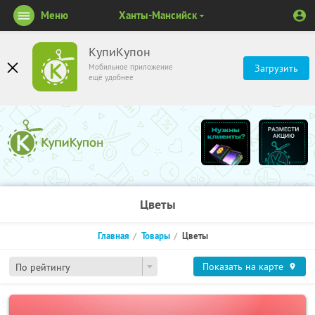
Меню
Ханты-Мансийск
КупиКупон
Мобильное приложение
Загрузить
ещё удобнее
Цветы
Главная
Товары
Цветы
Показать на карте
По рейтингу