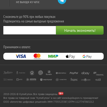
не выходя из чата:
Сэкономьте до 90% при любых покупках
Подпишитесь на самые выгодные предложения
Принимаем к оплате:
2010-2026 © КупиКупон. Все права защищены.
Все права на товарный знак "КупиКупон" и на сайт www.kupikupon.ru принадлежат
OOO «Агентство цифровых решений» ИНН 7705523387, ОГРН 1127747063212