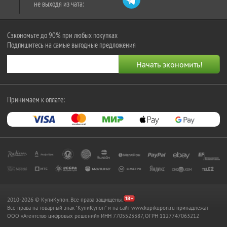
не выходя из чата:
Сэкономьте до 90% при любых покупках
Подпишитесь на самые выгодные предложения
Принимаем к оплате:
2010-2026 © КупиКупон. Все права защищены.
Все права на товарный знак "КупиКупон" и на сайт www.kupikupon.ru принадлежат
OOO «Агентство цифровых решений» ИНН 7705523387, ОГРН 1127747063212