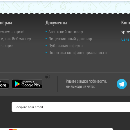
тнёрам
Документы
Кон
елаем акцию!
Агентский договор
spro
е, как Вебмастер
Лицензионный договор
Связ
е акции
Публичная оферта
Политика конфиденциальности
Ищите скидки поблизости,
не выходя из чата: