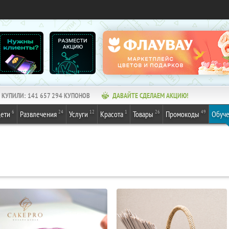
КУПИЛИ:
141 657 294
КУПОНОВ
ДАВАЙТЕ СДЕЛАЕМ АКЦИЮ!
6
24
12
1
26
49
ети
Развлечения
Услуги
Красота
Товары
Промокоды
Обуч