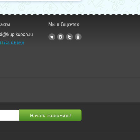
такты
Мы в Соцсетях
si@kupikupon.ru
аться с нами