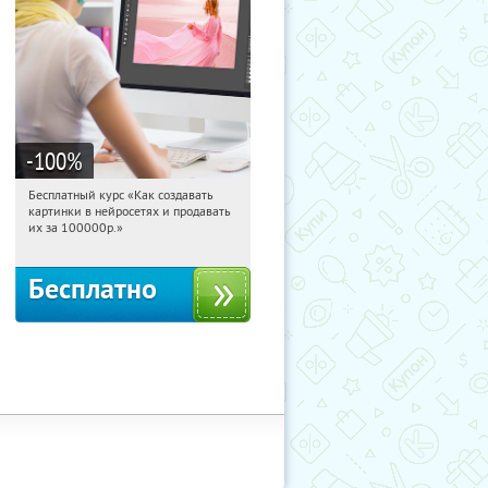
-100
%
Бесплатный курс «Как создавать
21:14:14
Получили:
524
картинки в нейросетях и продавать
Россия
их за 100000р.»
Бесплатно