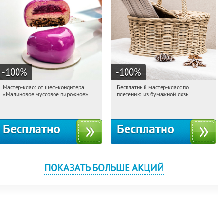
-100
%
-100
%
Мастер-класс от шеф-кондитера
Бесплатный мастер-класс по
21:14:14
Получили:
57
21:14:14
Получили:
33
«Малиновое муссовое пирожное»
плетению из бумажной лозы
Россия
Москва, Россия
Бесплатно
Бесплатно
ПОКАЗАТЬ БОЛЬШЕ АКЦИЙ