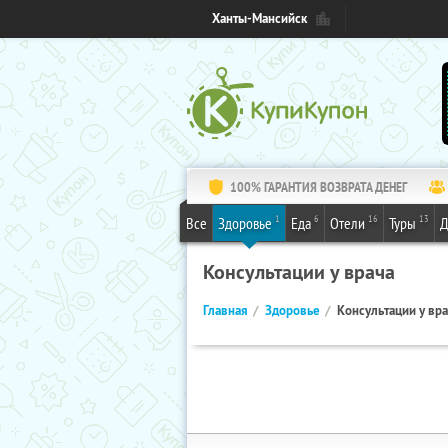
Ханты-Мансийск
100% ГАРАНТИЯ ВОЗВРАТА ДЕНЕГ
1
6
16
13
Все
Здоровье
Еда
Отели
Туры
Д
Консультации у врача
Главная
Здоровье
Консультации у вр