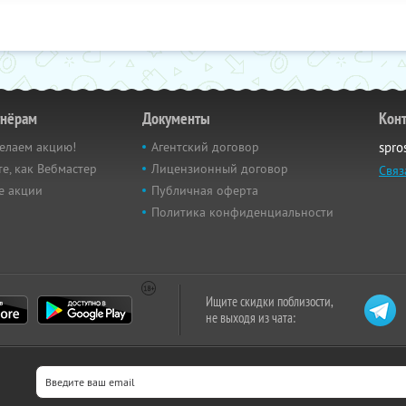
тнёрам
Документы
Кон
елаем акцию!
Агентский договор
spro
е, как Вебмастер
Лицензионный договор
Связ
е акции
Публичная оферта
Политика конфиденциальности
Ищите скидки поблизости,
не выходя из чата: