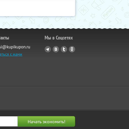
такты
Мы в Соцсетях
si@kupikupon.ru
аться с нами