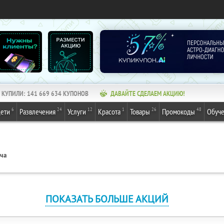
КУПИЛИ:
141 669 634
КУПОНОВ
ДАВАЙТЕ СДЕЛАЕМ АКЦИЮ!
6
24
12
1
26
48
ети
Развлечения
Услуги
Красота
Товары
Промокоды
Обуч
ача
ПОКАЗАТЬ БОЛЬШЕ АКЦИЙ