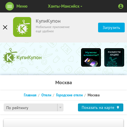
Меню
Ханты-Мансийск
КупиКупон
Мобильное приложение
Загрузить
ещё удобнее
Москва
Главная
Отели
Городские отели
Москва
Показать на карте
По рейтингу