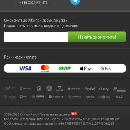
не выходя из чата:
Сэкономьте до 90% при любых покупках
Подпишитесь на самые выгодные предложения
Принимаем к оплате:
2010-2026 © КупиКупон. Все права защищены.
Все права на товарный знак "КупиКупон" и на сайт www.kupikupon.ru принадлежат
OOO «Агентство цифровых решений» ИНН 7705523387, ОГРН 1127747063212