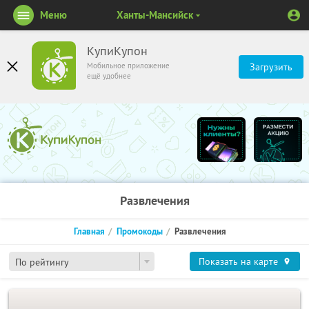
Меню
Ханты-Мансийск
КупиКупон
Мобильное приложение
Загрузить
ещё удобнее
Развлечения
Главная
Промокоды
Развлечения
Показать на карте
По рейтингу