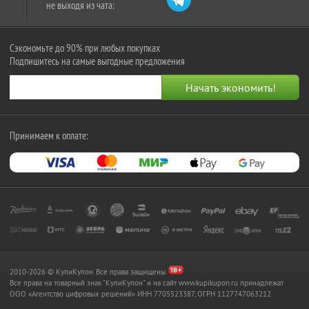
не выходя из чата:
Сэкономьте до 90% при любых покупках
Подпишитесь на самые выгодные предложения
Принимаем к оплате:
2010-2026 © КупиКупон. Все права защищены.
Все права на товарный знак "КупиКупон" и на сайт www.kupikupon.ru принадлежат
OOO «Агентство цифровых решений» ИНН 7705523387, ОГРН 1127747063212