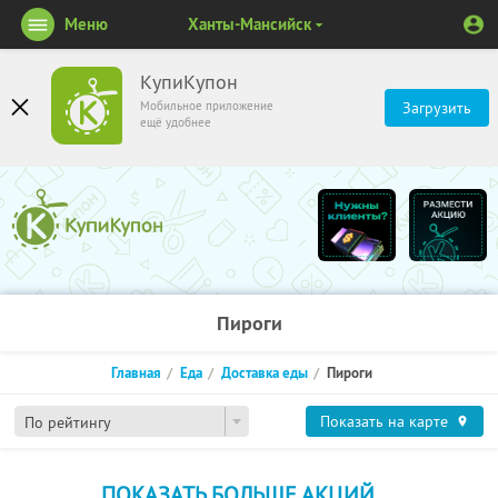
Меню
Ханты-Мансийск
КупиКупон
Мобильное приложение
Загрузить
ещё удобнее
Пироги
Главная
Еда
Доставка еды
Пироги
Показать на карте
По рейтингу
ПОКАЗАТЬ БОЛЬШЕ АКЦИЙ