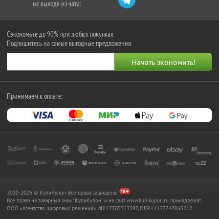
не выходя из чата:
Сэкономьте до 90% при любых покупках
Подпишитесь на самые выгодные предложения
Принимаем к оплате:
2010-2026 © КупиКупон. Все права защищены.
Все права на товарный знак "КупиКупон" и на сайт www.kupikupon.ru принадлежат
OOO «Агентство цифровых решений» ИНН 7705523387, ОГРН 1127747063212