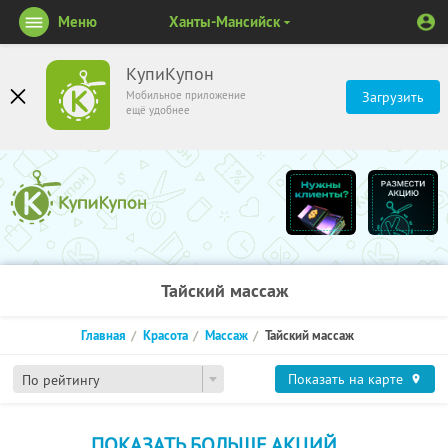
Меню
Ханты-Мансийск
КупиКупон
Мобильное приложение
Загрузить
ещё удобнее
Тайский массаж
Главная
Красота
Массаж
Тайский массаж
Показать на карте
По рейтингу
ПОКАЗАТЬ БОЛЬШЕ АКЦИЙ