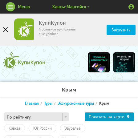
Меню
Ханты-Мансийск
КупиКупон
Мобильное приложение
Загрузить
ещё удобнее
Крым
Главная
Туры
Экскурсионные туры
Крым
Показать на карте
По рейтингу
Кавказ
Юг России
Зауралье