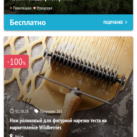
Павелецкая
Угрешская
Бесплатно
ПОДРОБНЕЕ
-100
%
02:58:27
Получили:
265
Нож роликовый для фигурной нарезки теста на
маркетплейсе Wildberries
Россия