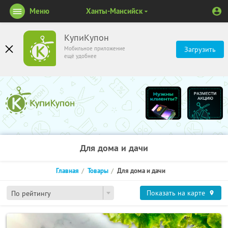
Меню
Ханты-Мансийск
КупиКупон
Мобильное приложение
Загрузить
ещё удобнее
Для дома и дачи
Главная
Товары
Для дома и дачи
Показать на карте
По рейтингу