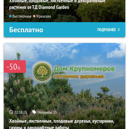
Хвойные, плодовые, лиственные и декоративные
растения от ТД Diamond Garden
Выставочная
Угрешская
Бесплатно
ПОДРОБНЕЕ
-50
%
02:58:27
Получили:
15
Хвойные, лиственные, плодовые деревья, кустарники,
газоны и ландшафтные работы