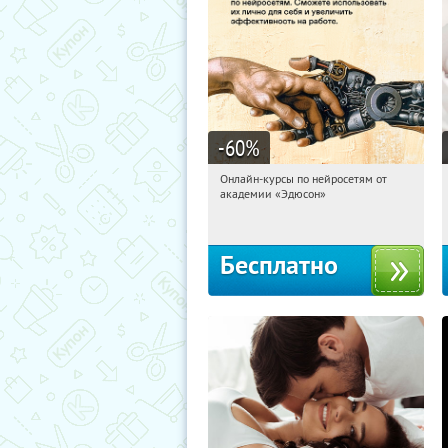
-60
%
Онлайн-курсы по нейросетям от
18:46:57
Получили:
6
академии «Эдюсон»
Москва
Бесплатно