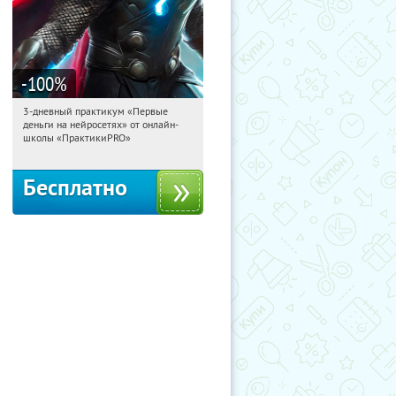
-100
%
3-дневный практикум «Первые
18:46:57
Получили:
29
деньги на нейросетях» от онлайн-
Россия
школы «ПрактикиPRO»
Бесплатно