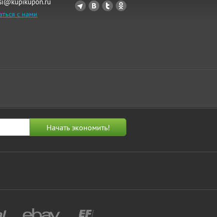
si@kupikupon.ru
аться с нами