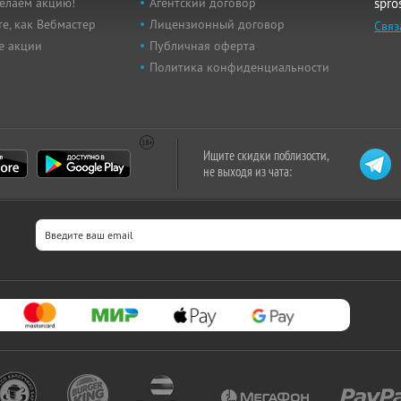
елаем акцию!
Агентский договор
spro
е, как Вебмастер
Лицензионный договор
Связ
е акции
Публичная оферта
Политика конфиденциальности
Ищите скидки поблизости,
не выходя из чата: