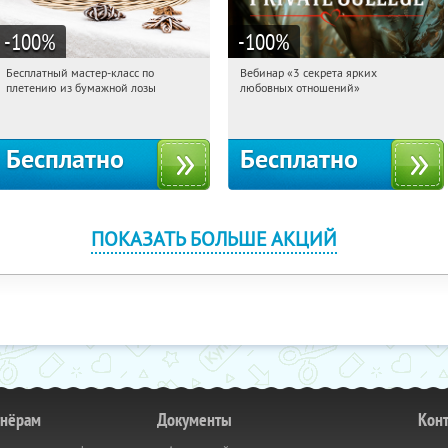
-100
%
-100
%
Бесплатный мастер-класс по
Вебинар «3 секрета ярких
18:46:57
Получили:
33
18:46:57
Получили:
37
плетению из бумажной лозы
любовных отношений»
Москва, Россия
Россия
Бесплатно
Бесплатно
ПОКАЗАТЬ БОЛЬШЕ АКЦИЙ
тнёрам
Документы
Кон