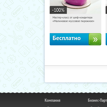
-100
%
Мастер-класс от шеф-кондитера
18:46:57
Получили:
57
«Малиновое муссовое пирожное»
Россия
Бесплатно
Компания
Бизнес-Пар