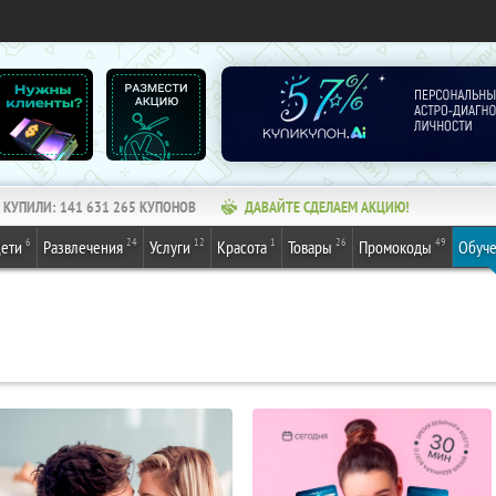
КУПИЛИ:
141 631 265
КУПОНОВ
ДАВАЙТЕ СДЕЛАЕМ АКЦИЮ!
6
24
12
1
26
49
ети
Развлечения
Услуги
Красота
Товары
Промокоды
Обуч