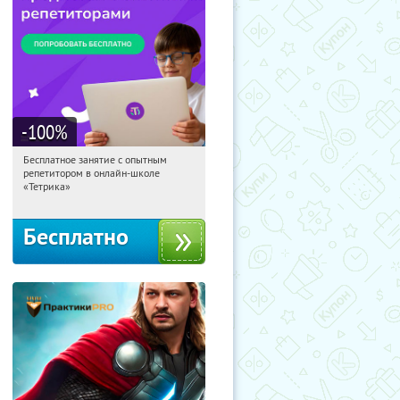
-100
%
Бесплатное занятие с опытным
18:46:57
Получили:
2
репетитором в онлайн-школе
Москва, Россия
«Тетрика»
Бесплатно