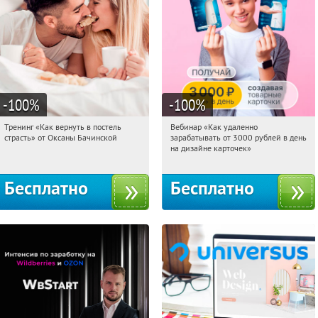
-100
%
-100
%
Тренинг «Как вернуть в постель
Вебинар «Как удаленно
18:46:57
Получили:
13
18:46:57
Получили:
48
страсть» от Оксаны Бачинской
зарабатывать от 3000 рублей в день
Россия
Россия
на дизайне карточек»
Бесплатно
Бесплатно