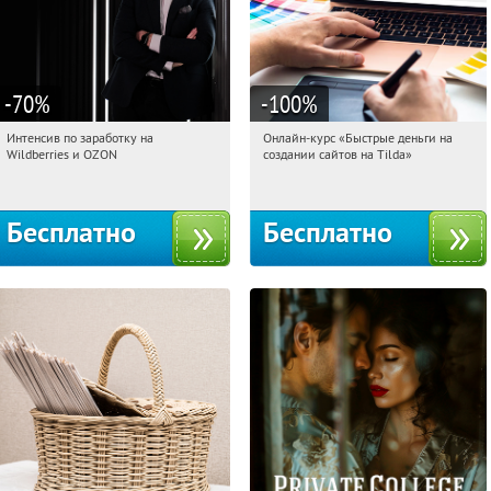
-70
%
-100
%
Интенсив по заработку на
Онлайн-курс «Быстрые деньги на
18:46:57
Получили:
8
18:46:57
Получили:
24
Wildberries и OZON
создании сайтов на Tilda»
Россия
Россия
Бесплатно
Бесплатно