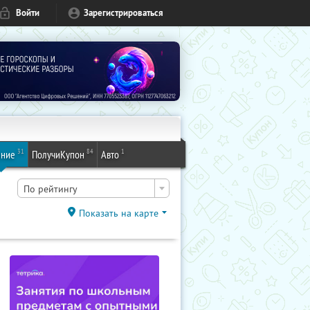
Войти
Зарегистрироваться
31
84
1
ение
ПолучиКупон
Авто
По рейтингу
Показать на карте