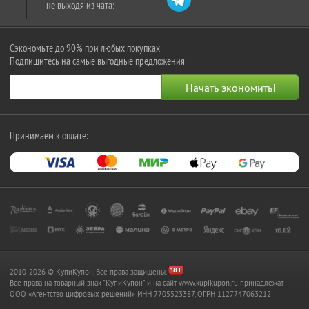
не выходя из чата:
Сэкономьте до 90% при любых покупках
Подпишитесь на самые выгодные предложения
Принимаем к оплате:
2010-2026 © КупиКупон. Все права защищены.
Все права на товарный знак "КупиКупон" и на сайт www.kupikupon.ru принадлежат
OOO «Агентство цифровых решений» ИНН 7705523387, ОГРН 1127747063212