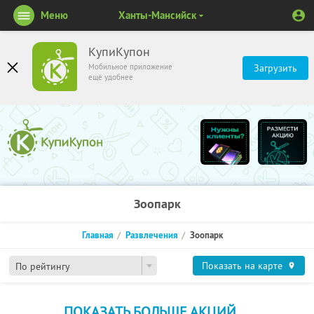
Меню
Ханты-Мансийск
КупиКупон
Мобильное приложение
Загрузить
ещё удобнее
Зоопарк
Главная
Развлечения
Зоопарк
Показать на карте
По рейтингу
ПОКАЗАТЬ БОЛЬШЕ АКЦИЙ