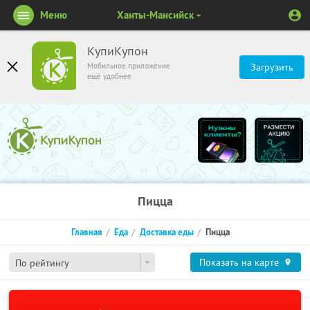
Меню
Ханты-Мансийск
КупиКупон
Мобильное приложение
Загрузить
ещё удобнее
Пицца
Главная
Еда
Доставка еды
Пицца
Показать на карте
По рейтингу