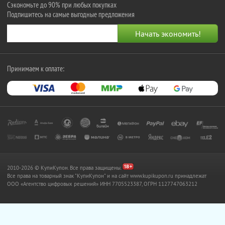
Сэкономьте до 90% при любых покупках
Подпишитесь на самые выгодные предложения
Принимаем к оплате:
2010-2026 © КупиКупон. Все права защищены.
Все права на товарный знак "КупиКупон" и на сайт www.kupikupon.ru принадлежат
OOO «Агентство цифровых решений» ИНН 7705523387, ОГРН 1127747063212