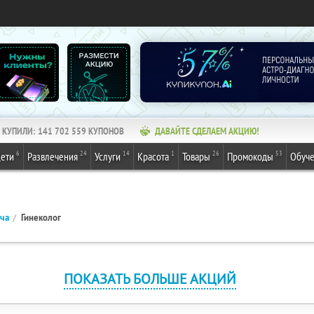
КУПИЛИ:
141 702 559
КУПОНОВ
ДАВАЙТЕ СДЕЛАЕМ АКЦИЮ!
6
24
14
1
26
53
ети
Развлечения
Услуги
Красота
Товары
Промокоды
Обуч
ача
Гинеколог
ПОКАЗАТЬ БОЛЬШЕ АКЦИЙ