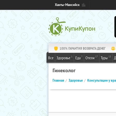
Ханты-Мансийск
100% ГАРАНТИЯ ВОЗВРАТА ДЕНЕГ
1
7
17
13
Все
Здоровье
Еда
Отели
Туры
Д
Гинеколог
Главная
Здоровье
Консультации у вр