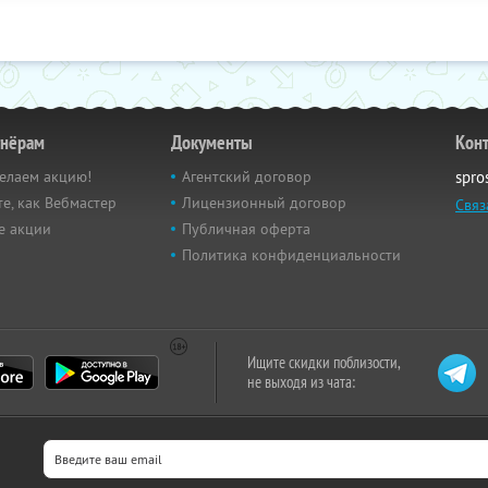
тнёрам
Документы
Кон
елаем акцию!
Агентский договор
spro
е, как Вебмастер
Лицензионный договор
Связ
е акции
Публичная оферта
Политика конфиденциальности
Ищите скидки поблизости,
не выходя из чата: