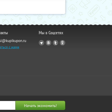
такты
Мы в Соцсетях
si@kupikupon.ru
аться с нами