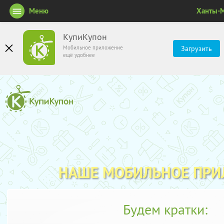
Меню
Ханты-
КупиКупон
Мобильное приложение
Загрузить
ещё удобнее
НАШЕ МОБИЛЬНОЕ ПР
Будем кратки: