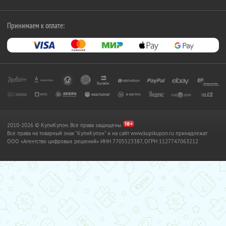
Принимаем к оплате:
2010-2026 © КупиКупон. Все права защищены.
Все права на товарный знак "КупиКупон" и на сайт www.kupikupon.ru принадлежат
OOO «Агентство цифровых решений» ИНН 7705523387, ОГРН 1127747063212