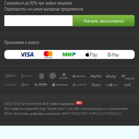
Сэкономьте до 90% при любых покупках
Подпишитесь на самые выгодные предложения
Принимаем к оплате:
2010-2026 © КупиКупон. Все права защищены.
Все права на товарный знак "КупиКупон" и на сайт www.kupikupon.ru принадлежат
OOO «Агентство цифровых решений» ИНН 7705523387, ОГРН 1127747063212