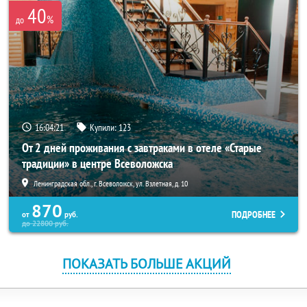
40
%
до
16:04:21
Купили:
123
От 2 дней проживания с завтраками в отеле «Старые
традиции» в центре Всеволожска
Ленинградская обл., г. Всеволожск, ул. Взлетная, д. 10
870
ПОДРОБНЕЕ
от
руб.
до
22800
руб.
ПОКАЗАТЬ БОЛЬШЕ АКЦИЙ