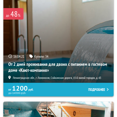
48
%
до
16:04:21
Купили:
34
От 2 дней проживания для двоих с питанием в гостевом
доме «Кают-компания»
Ленинградская обл., г. Ломоносов, Сойкинская дорога, 15-й жилой городок, д. 43
1200
ПОДРОБНЕЕ
от
руб.
до
14900
руб.