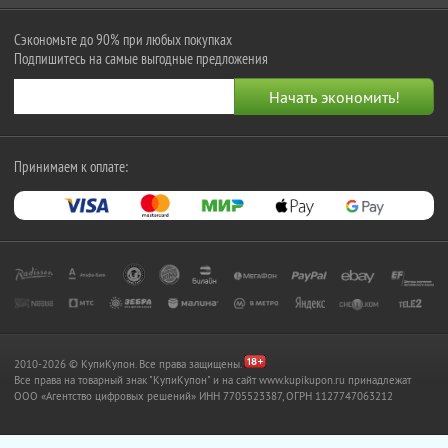
Сэкономьте до 90% при любых покупках
Подпишитесь на самые выгодные предложения
Принимаем к оплате:
2010-2026 © КупиКупон. Все права защищены.
Все права на товарный знак "КупиКупон" и на сайт www.kupikupon.ru принадлежат
OOO «Агентство цифровых решений» ИНН 7705523387, ОГРН 1127747063212