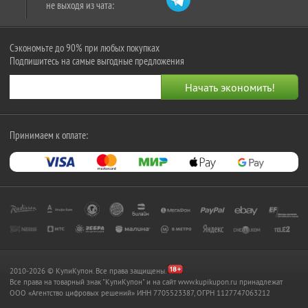
не выходя из чата:
Сэкономьте до 90% при любых покупках
Подпишитесь на самые выгодные предложения
Принимаем к оплате:
2010-2026 © КупиКупон. Все права защищены.
Все права на товарный знак "КупиКупон" и на сайт www.kupikupon.ru принадлежат
OOO «Агентство цифровых решений» ИНН 7705523387, ОГРН 1127747063212