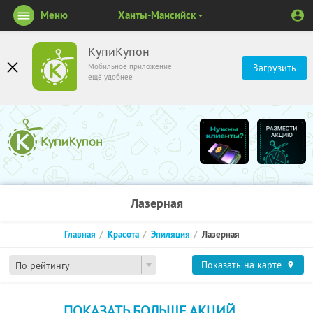
Меню
Ханты-Мансийск
КупиКупон
Мобильное приложение
Загрузить
ещё удобнее
Лазерная
Главная
Красота
Эпиляция
Лазерная
Показать на карте
По рейтингу
ПОКАЗАТЬ БОЛЬШЕ АКЦИЙ