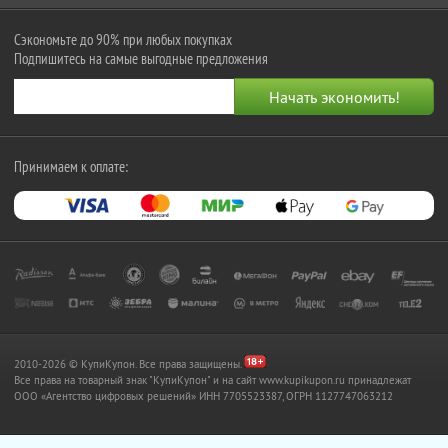
Сэкономьте до 90% при любых покупках
Подпишитесь на самые выгодные предложения
Принимаем к оплате:
2010-2026 © КупиКупон. Все права защищены.
Все права на товарный знак "КупиКупон" и на сайт www.kupikupon.ru принадлежат
OOO «Агентство цифровых решений» ИНН 7705523387, ОГРН 1127747063212