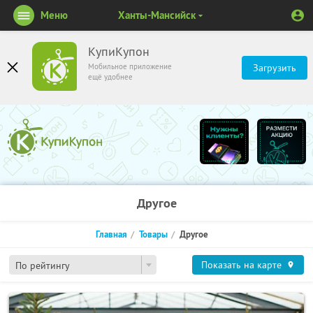
Меню
Ханты-Мансийск
КупиКупон
Мобильное приложение
Загрузить
ещё удобнее
Другое
Главная
Товары
Другое
Показать на карте
По рейтингу