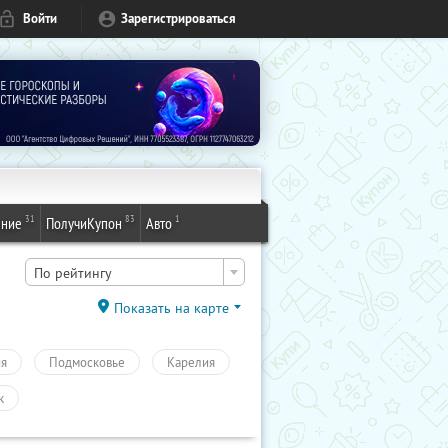
Войти
Зарегистрироваться
31
83
1
ение
ПолучиКупон
Авто
По рейтингу
Показать на карте
ия
Подмосковье
Карелия
к