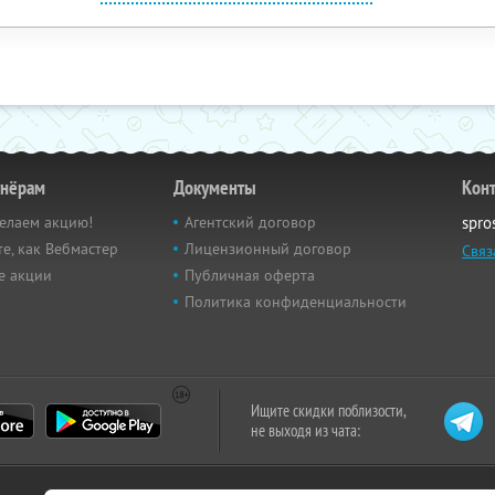
тнёрам
Документы
Кон
елаем акцию!
Агентский договор
spro
е, как Вебмастер
Лицензионный договор
Связ
е акции
Публичная оферта
Политика конфиденциальности
Ищите скидки поблизости,
не выходя из чата: