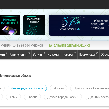
КУПИЛИ:
141 666 004
КУПОНОВ
ДАВАЙТЕ СДЕЛАЕМ АКЦИЮ!
6
24
12
1
26
48
ети
Развлечения
Услуги
Красота
Товары
Промокоды
Обуч
Ленинградская область
е
Ленинградская область
Москва
Прибалтика и Скандинав
Крым
Европа
Другие города России
Дальний восто