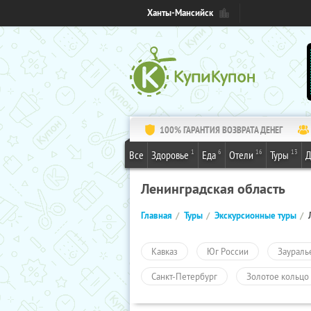
Ханты-Мансийск
100% ГАРАНТИЯ ВОЗВРАТА ДЕНЕГ
1
6
16
13
Все
Здоровье
Еда
Отели
Туры
Д
Ленинградская область
Главная
Туры
Экскурсионные туры
Кавказ
Юг России
Заураль
Санкт-Петербург
Золотое кольцо