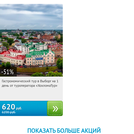
-51
%
Гастрономический тур в Выборг на 1
13:40:23
Купили:
5
день от туроператора «ХохломаТур»
Сенная площадь
620
руб.
6290
руб.
ПОКАЗАТЬ БОЛЬШЕ АКЦИЙ