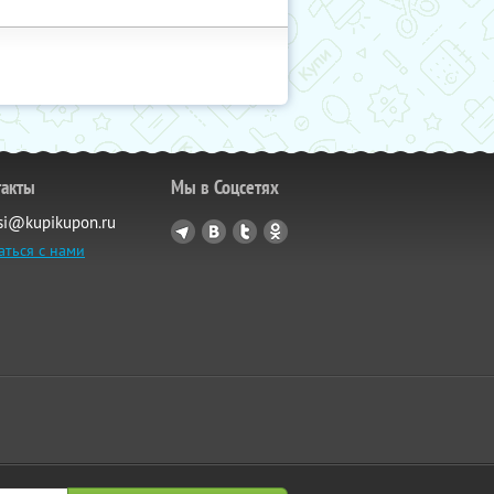
такты
Мы в Соцсетях
si@kupikupon.ru
аться с нами