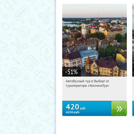
-51
%
Автобусный тур в Выборг от
13:40:23
Купили:
9
туроператора «ХохломаТур»
Сенная площадь
420
руб.
4230
руб.