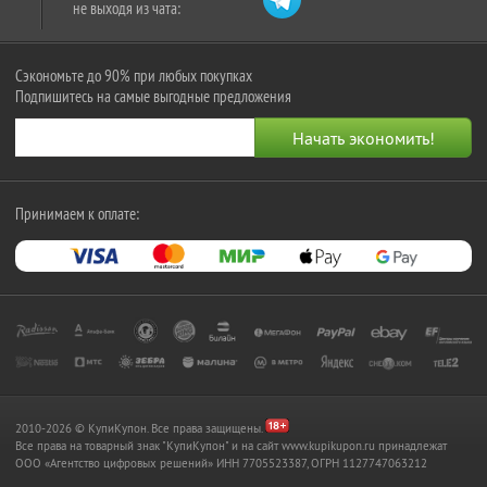
не выходя из чата:
Сэкономьте до 90% при любых покупках
Подпишитесь на самые выгодные предложения
Принимаем к оплате:
2010-2026 © КупиКупон. Все права защищены.
Все права на товарный знак "КупиКупон" и на сайт www.kupikupon.ru принадлежат
OOO «Агентство цифровых решений» ИНН 7705523387, ОГРН 1127747063212