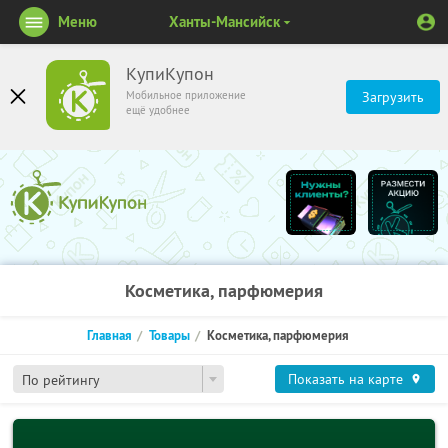
Меню
Ханты-Мансийск
КупиКупон
Мобильное приложение
Загрузить
ещё удобнее
Косметика, парфюмерия
Главная
Товары
Косметика, парфюмерия
Показать на карте
По рейтингу