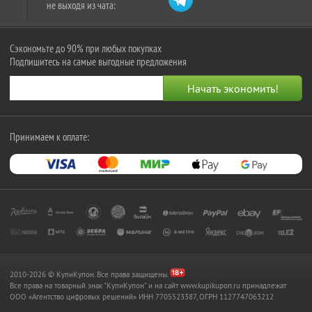
не выходя из чата:
Сэкономьте до 90% при любых покупках
Подпишитесь на самые выгодные предложения
Принимаем к оплате:
2010-2026 © КупиКупон. Все права защищены.
Все права на товарный знак "КупиКупон" и на сайт www.kupikupon.ru принадлежат
OOO «Агентство цифровых решений» ИНН 7705523387, ОГРН 1127747063212