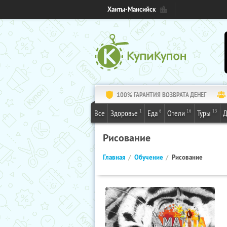
Ханты-Мансийск
100% ГАРАНТИЯ ВОЗВРАТА ДЕНЕГ
1
6
16
13
Все
Здоровье
Еда
Отели
Туры
Д
Рисование
Главная
Обучение
Рисование