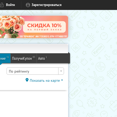
Войти
Зарегистрироваться
31
83
1
ение
ПолучиКупон
Авто
По рейтингу
Показать на карте