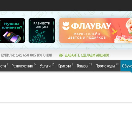
КУПИЛИ:
141 658 805
КУПОНОВ
ДАВАЙТЕ СДЕЛАЕМ АКЦИЮ!
6
24
12
1
26
48
ети
Развлечения
Услуги
Красота
Товары
Промокоды
Обуч