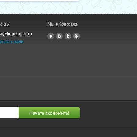
такты
Мы в Соцсетях
si@kupikupon.ru
аться с нами