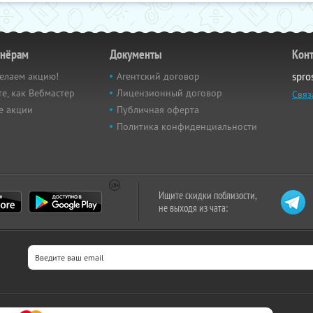
тнёрам
Документы
Кон
елаем акцию!
Агентский договор
spro
е, как Вебмастер
Лицензионный договор
Связ
е акции
Публичная оферта
Политика конфиденциальности
Ищите скидки поблизости,
не выходя из чата: