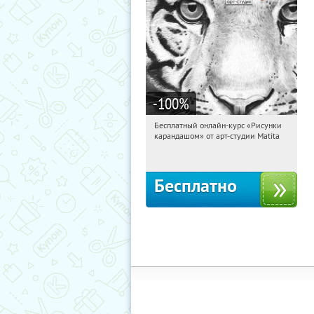
-100
%
Бесплатный онлайн-курс «Рисунки
19:57:05
Получили:
35
карандашом» от арт-студии Matita
Россия
Бесплатно