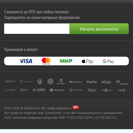
Сэкономьте до 90% при любых покупках
Подпишитесь на самые выгодные предложения
Принимаем к оплате:
2010-2026 © КупиКупон. Все права защищены.
Все права на товарный знак "КупиКупон" и на сайт www.kupikupon.ru принадлежат
OOO «Агентство цифровых решений» ИНН 7705523387, ОГРН 1127747063212