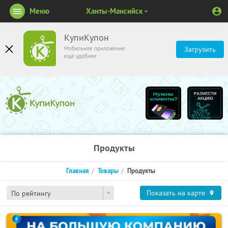
Меню
Ханты-Мансийск
КупиКупон
Мобильное приложение
Загрузить
ещё удобнее
Продукты
Главная
Товары
Продукты
Показать на карте
По рейтингу