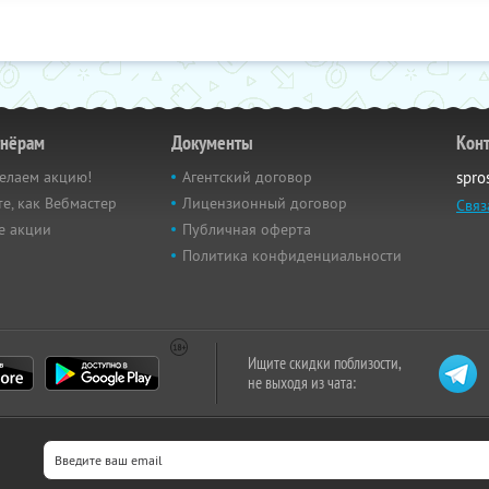
тнёрам
Документы
Кон
елаем акцию!
Агентский договор
spro
е, как Вебмастер
Лицензионный договор
Связ
е акции
Публичная оферта
Политика конфиденциальности
Ищите скидки поблизости,
не выходя из чата: