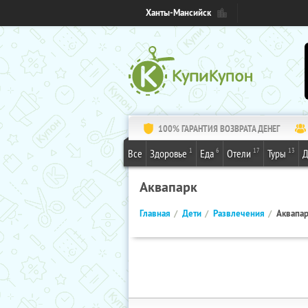
Ханты-Мансийск
100% ГАРАНТИЯ ВОЗВРАТА ДЕНЕГ
1
6
17
13
Все
Здоровье
Еда
Отели
Туры
Д
Аквапарк
Главная
Дети
Развлечения
Аквапа