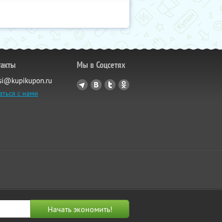
такты
Мы в Соцсетях
si@kupikupon.ru
аться с нами