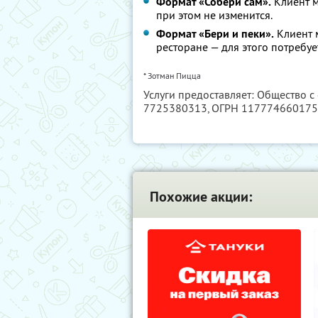
Формат «Собери сам».
Клиент м
при этом не изменится.
Формат «Бери и пеки».
Клиент м
ресторане — для этого потребуе
* Зотман Пицца
Услуги предоставляет: Общество с
7725380313
, ОГРН 11777466017
Похожие акции: