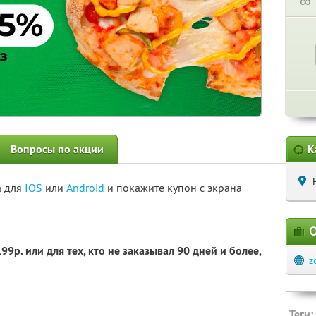
∞
Вопросы по акции
К
а для
IOS
или
Android
и покажите купон с экрана
О
9р. или для тех, кто не заказывал 90 дней и более,
z
Теги: