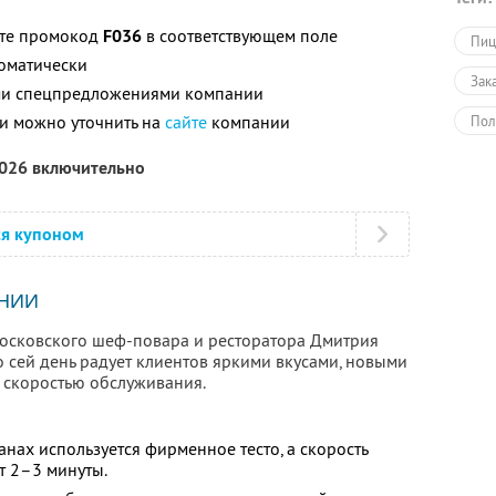
ите промокод
F036
в соответствующем поле
Пиц
томатически
Зак
ими спецпредложениями компании
и можно уточнить на
сайте
компании
Пол
2026 включительно
ся купоном
НИИ
 московского шеф-повара и ресторатора Дмитрия
по сей день радует клиентов яркими вкусами, новыми
 скоростью обслуживания.
анах используется фирменное тесто, а скорость
т 2–3 минуты.