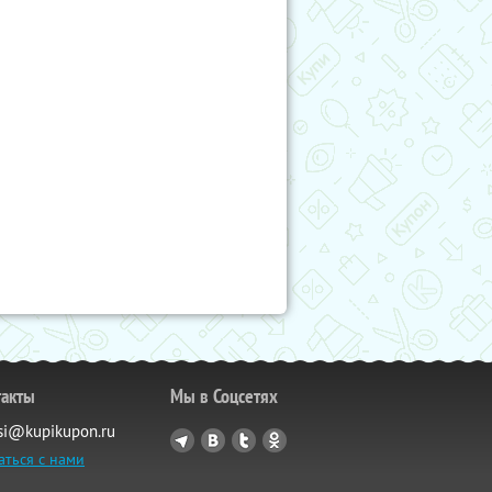
такты
Мы в Соцсетях
si@kupikupon.ru
аться с нами