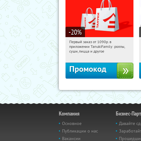
-20
%
Первый заказ от 1090р. в
20:33:14
Получили:
256
приложении TanukiFamily: роллы,
Россия
суши, пицца и другое
Промокод
Компания
Бизнес-Пар
Основное
Давайте сд
Публикации о нас
Заработайт
Вакансии
Прошедши