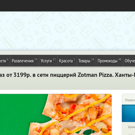
6
24
12
1
26
48
ети
Развлечения
Услуги
Красота
Товары
Промокоды
Обуч
з от 3199р. в сети пиццерий Zotman Pizza. Ханты
Получ
Цена