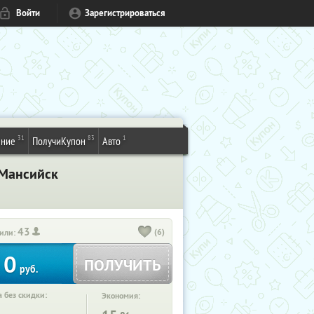
Войти
Зарегистрироваться
31
83
1
ение
ПолучиКупон
Авто
-Мансийск
43
(6)
или:
0
ПОЛУЧИТЬ
руб.
 без скидки:
Экономия: