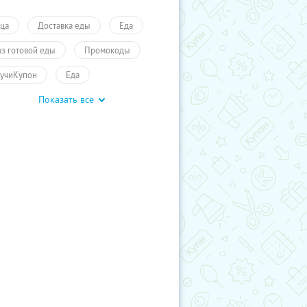
ца
Доставка еды
Еда
аз готовой еды
Промокоды
учиКупон
Еда
Показать все