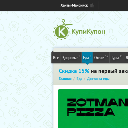
Ханты-Мансийск
1
6
16
13
Все
Здоровье
Еда
Отели
Туры
Д
Скидка 15%
на первый зака
Главная
Еда
Доставка еды